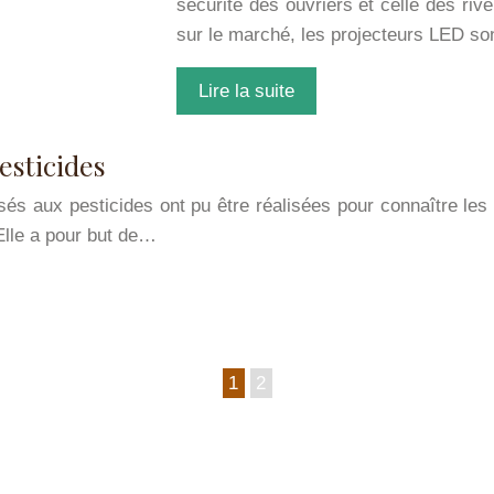
sécurité des ouvriers et celle des riv
sur le marché, les projecteurs LED son
Lire la suite
pesticides
és aux pesticides ont pu être réalisées pour connaître les
 Elle a pour but de…
1
2