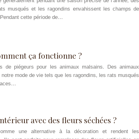
e généralement pendant une saison précise de l’année, dès
rats musqués et les ragondins envahissent les champs de
. Pendant cette période de…
omment ça fonctionne ?
tes de piégeurs pour les animaux malsains. Des animaux
et notre mode de vie tels que les ragondins, les rats musqués
icaces…
térieur avec des fleurs séchées ?
comme une alternative à la décoration et rendent les