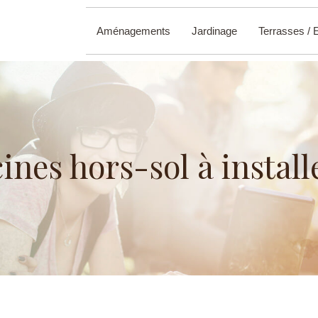
Aménagements
Jardinage
Terrasses / 
cines hors-sol à install