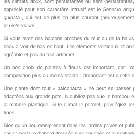
les climats doux, sont persistantes ou semi-persistantes
apprécié pour son caractère intrusif est le
Senecio angu
quinata
, qui est de plus en plus courant (heureusement
le
Gelsemium
Si vous avez des balcons proches du mur ou de la balustr
beau à voir de bas en haut.
Les éléments verticaux et arro
agréable et pas du tout artificiel.
Un bon choix de plantes à fleurs est important, car l’œ
composition plus ou moins stable : l’important est qu’elle 
Une plante dont tout « balconauta »
ne peut se passer p
adaptées aux grands pots. N’oubliez pas que le bambou est
la matière plastique. Si le climat le permet, privilégie
fines.
Bien qu’un peu omniprésent dans les jardins privés et pub
par sa posture d’abord dressée puis couchée et le maillage