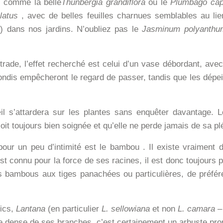
, comme la belle
Thunbergia grandiflora
ou le
Plumbago cap
latus
, avec de belles feuilles charnues semblables au lier
) dans nos jardins.
N’oubliez pas le
Jasminum polyanthu
ade, l’effet recherché est celui d’un vase débordant, avec
ndis empêcheront le regard de passer, tandis que les dépeig
il s’attardera sur les plantes sans enquêter davantage.
L
soit toujours bien soignée et qu’elle ne perde jamais de sa pl
our un peu d’intimité est le
bambou
. Il existe vraiment 
 connu pour la force de ses racines, il est donc toujours pr
z les bambous aux tiges panachées ou particulières, de pré
lics,
Lantana
(en particulier
L. sellowiana
et non
L. camara
– 
 dense de ses branches, c’est certainement un arbuste propic