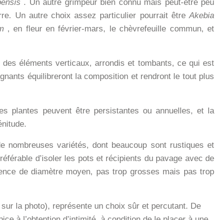
ensis
. Un autre grimpeur bien connu mais peut-être peu
re. Un autre choix assez particulier pourrait être
Akebia
m
, en fleur en février-mars, le chèvrefeuille commun, et
 des éléments verticaux, arrondis et tombants, ce qui est
nants équilibreront la composition et rendront le tout plus
es plantes peuvent être persistantes ou annuelles, et la
énitude.
de nombreuses variétés, dont beaucoup sont rustiques et
éférable d’isoler les pots et récipients du pavage avec de
férence de diamètre moyen, pas trop grosses mais pas trop
sur la photo), représente un choix sûr et percutant. De
e à l’obtention d’intimité, à condition de le placer à une