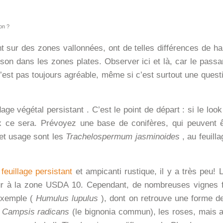
con ?
ent sur des zones vallonnées, ont de telles différences de h
ison dans les zones plates.
Observer ici et là, car le passan
 n’est pas toujours agréable, même si c’est surtout une que
ndage
végétal persistant
. C’est le point de départ : si le loo
x ce sera.
Prévoyez une base de conifères, qui peuvent 
cet usage sont les
Trachelospermum jasminoides
, au feuill
feuillage persistant
et ampicanti rustique, il y a très peu! 
eur à la zone USDA 10.
Cependant, de nombreuses vignes 
 exemple (
Humulus lupulus
), dont on retrouve une forme de 
,
Campsis radicans
(le bignonia commun), les roses, mais a